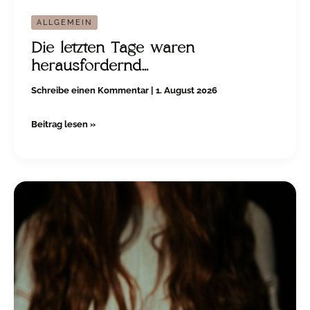
ALLGEMEIN
Die letzten Tage waren
herausfordernd…
Schreibe einen Kommentar
|
1. August 2026
Beitrag lesen »
Und
wer
kümmert
sich
um
Dich?