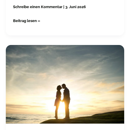
Schreibe einen Kommentar
|
3. Juni 2026
Beitrag lesen »
Warum
Du
als
erstes,
wenn
Du
nach
Hause
kommst,
staubsaugst…..