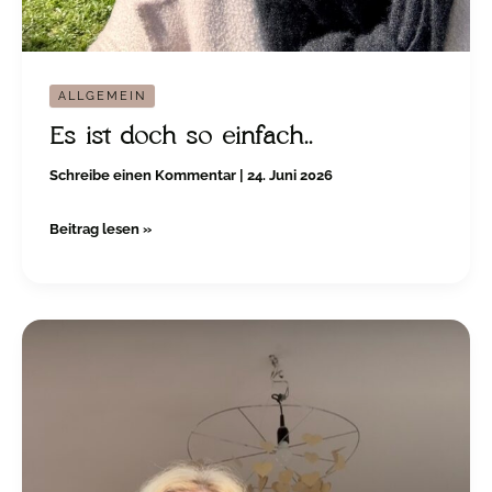
ALLGEMEIN
Es ist doch so einfach..
Schreibe einen Kommentar
|
24. Juni 2026
Beitrag lesen »
Wieviel
DU
erlaubst
Du
Dir
zu
sein?