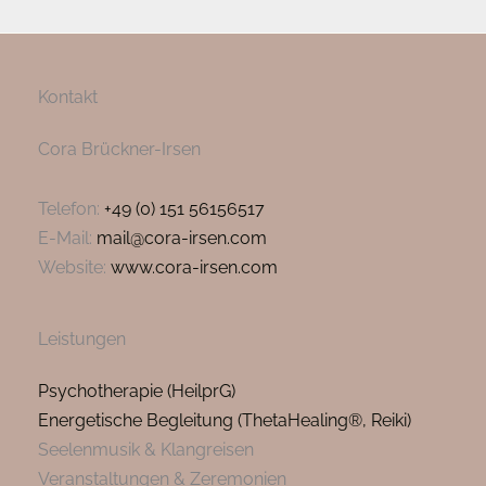
Kontakt
Cora Brückner-Irsen
Telefon:
+49 (0) 151 56156517
E-Mail:
mail@cora-irsen.com
Website:
www.cora-irsen.com
Leistungen
Psychotherapie (HeilprG)
Energetische Begleitung (ThetaHealing®, Reiki)
Seelenmusik & Klangreisen
Veranstaltungen & Zeremonien