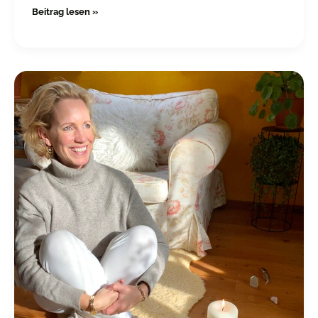
Beitrag lesen »
Älter
werden,
Abschied
nehmen..