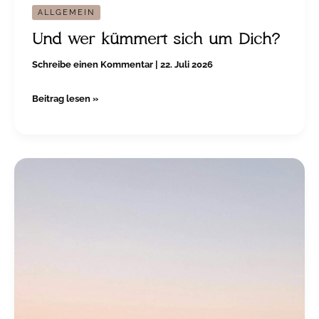
ALLGEMEIN
Und wer kümmert sich um Dich?
Schreibe einen Kommentar
|
22. Juli 2026
Beitrag lesen »
Ich
weiß
nicht,
wohin
das
führt,
aber
ich
gehe.