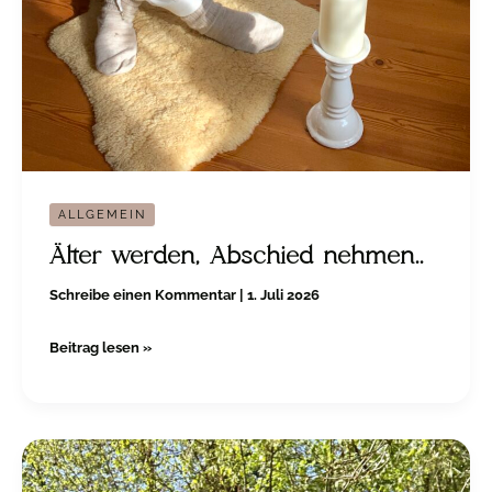
ALLGEMEIN
Älter werden, Abschied nehmen..
Schreibe einen Kommentar
|
1. Juli 2026
Beitrag lesen »
Es
ist