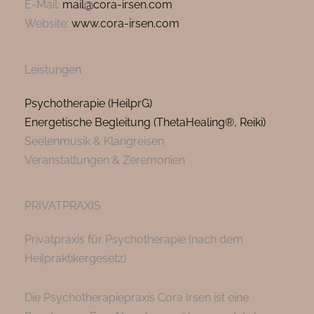
E-Mail:
mail@cora-irsen.com
Website:
www.cora-irsen.com
Leistungen
Psychotherapie (HeilprG)
Energetische Begleitung (ThetaHealing®, Reiki)
Seelenmusik & Klangreisen
Veranstaltungen & Zeremonien
PRIVATPRAXIS
Privatpraxis für Psychotherapie (nach dem
Heilpraktikergesetz)
Die Psychotherapiepraxis Cora Irsen ist eine