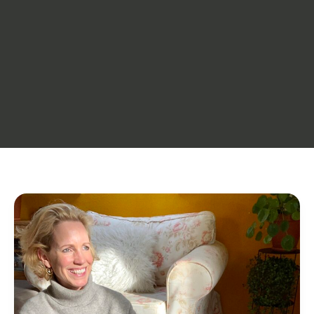
Älter
werden,
Abschied
nehmen..