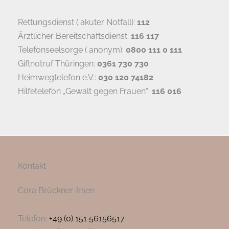
Rettungsdienst ( akuter Notfall):
112
Ärztlicher Bereitschaftsdienst:
116 117
Telefonseelsorge ( anonym):
0800 111 0 111
Giftnotruf Thüringen:
0361 730 730
Heimwegtelefon e.V.:
030 120 74182
Hilfetelefon „Gewalt gegen Frauen“:
116 016
Kontakt
Cora Brückner-Irsen
Telefon:
+49 (0) 151 56156517