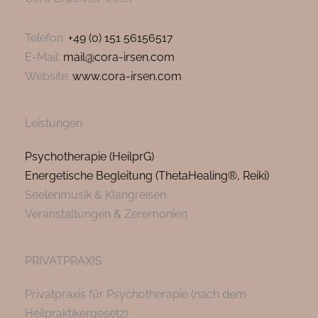
Telefon:
+49 (0) 151 56156517
E-Mail:
mail@cora-irsen.com
Website:
www.cora-irsen.com
Leistungen
Psychotherapie (HeilprG)
Energetische Begleitung (ThetaHealing®, Reiki)
Seelenmusik & Klangreisen
Veranstaltungen & Zeremonien
PRIVATPRAXIS
Privatpraxis für Psychotherapie (nach dem
Heilpraktikergesetz)